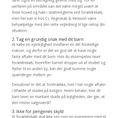
fører også en betragtelig gevinst med sig. For en
uerfaren på området kan det være meget svært at
finde hoved og hale i skattereglerne ved forældrekøb,
men her kan vi hos CL Regnskab & Revision være
behjælpelige med den rette vejledning til lige netop din
situation.
2. Tag en grundig snak med dit barn
At købe en ejerlejlighed medfører en del forskellige
risikoer, og derfor er det en god idé at have nogle
faste aftaler med dit barn. Hvis du eksempelvis laver
forældrekøb, hvorefter barnet dropper ud af studiet og
flytter til en anden by, kan der godt komme nogle
spændinger mellem jer.
Derudover er det at foretrække, hvis I har nogle aftaler
i tilfælde af skader på boligen. Hvem betaler, hvis dit
barn laver en markant skade på lejligheden, der gør, at
den mister salgsværdi?
3. Ikke for pengenes skyld
Et forældrekøb skal ikke ses som en investering med et