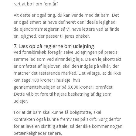
rart at bo i om fem år?
Alt dette er også ting, du kan vende med dit barn. Det
er også smart at have defineret den ideelle lejlighed,
da ejendomsmægleren så vil have lettere ved at finde
en lejlighed, der passer til jeres ønsker.
7. Læs op på reglerne om udlejning
Ved forældrekøb foregår selve udlejningen på præcis
samme led som ved almindelig leje. Da en lejekontrakt
er omfattet af lejeloven, skal den indgås på vilkår, der
matcher det resterende marked. Det vil sige, at du ikke
kan tage 100 kroner i husleje, hvis
gennemsnitshuslejen er på 6.000 kroner i området.
Dette vil blot føre til højere beskatning af dig som
udlejer.
For at dit barn skal kunne få boligstøtte, skal
kontrakten også kunne fremvises på skrift. Sørg derfor
for at lave en skriftlig aftale, så der ikke kommer nogen
betænkeligheder senere.