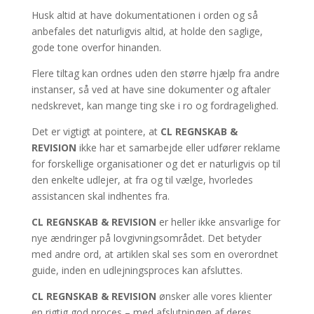
Husk altid at have dokumentationen i orden og så
anbefales det naturligvis altid, at holde den saglige,
gode tone overfor hinanden.
Flere tiltag kan ordnes uden den større hjælp fra andre
instanser, så ved at have sine dokumenter og aftaler
nedskrevet, kan mange ting ske i ro og fordragelighed.
Det er vigtigt at pointere, at
CL REGNSKAB &
REVISION
ikke har et samarbejde eller udfører reklame
for forskellige organisationer og det er naturligvis op til
den enkelte udlejer, at fra og til vælge, hvorledes
assistancen skal indhentes fra.
CL REGNSKAB & REVISION
er heller ikke ansvarlige for
nye ændringer på lovgivningsområdet. Det betyder
med andre ord, at artiklen skal ses som en overordnet
guide, inden en udlejningsproces kan afsluttes.
CL REGNSKAB & REVISION
ønsker alle vores klienter
en rigtig god proces – med afslutningen af deres