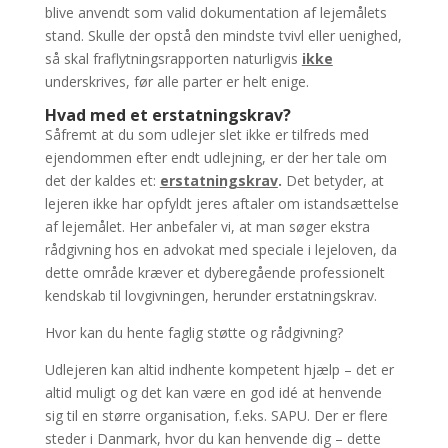
blive anvendt som valid dokumentation af lejemålets
stand. Skulle der opstå den mindste tvivl eller uenighed,
så skal fraflytningsrapporten naturligvis
ikke
underskrives, før alle parter er helt enige.
Hvad med et erstatningskrav?
Såfremt at du som udlejer slet ikke er tilfreds med
ejendommen efter endt udlejning, er der her tale om
det der kaldes et:
erstatningskrav
.
Det betyder, at
lejeren ikke har opfyldt jeres aftaler om istandsættelse
af lejemålet. Her anbefaler vi, at man søger ekstra
rådgivning hos en advokat med speciale i lejeloven, da
dette område kræver et dyberegående professionelt
kendskab til lovgivningen, herunder erstatningskrav.
Hvor kan du hente faglig støtte og rådgivning?
Udlejeren kan altid indhente kompetent hjælp – det er
altid muligt og det kan være en god idé at henvende
sig til en større organisation, f.eks. SAPU. Der er flere
steder i Danmark, hvor du kan henvende dig – dette