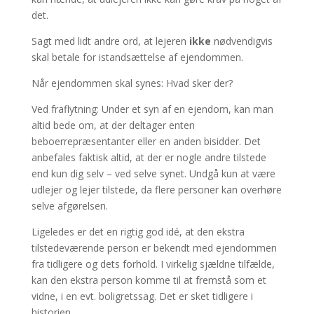
det.
Sagt med lidt andre ord, at lejeren
ikke
nødvendigvis
skal betale for istandsættelse af ejendommen.
Når ejendommen skal synes: Hvad sker der?
Ved fraflytning: Under et syn af en ejendom, kan man
altid bede om, at der deltager enten
beboerrepræsentanter eller en anden bisidder. Det
anbefales faktisk altid, at der er nogle andre tilstede
end kun dig selv – ved selve synet. Undgå kun at være
udlejer og lejer tilstede, da flere personer kan overhøre
selve afgørelsen.
Ligeledes er det en rigtig god idé, at den ekstra
tilstedeværende person er bekendt med ejendommen
fra tidligere og dets forhold. I virkelig sjældne tilfælde,
kan den ekstra person komme til at fremstå som et
vidne, i en evt. boligretssag. Det er sket tidligere i
historien.