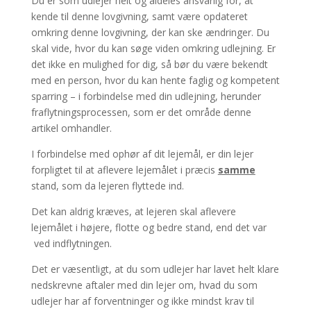
Du er som udlejer helt og aldeles ansvarlig for, at
kende til denne lovgivning, samt være opdateret
omkring denne lovgivning, der kan ske ændringer. Du
skal vide, hvor du kan søge viden omkring udlejning. Er
det ikke en mulighed for dig, så bør du være bekendt
med en person, hvor du kan hente faglig og kompetent
sparring – i forbindelse med din udlejning, herunder
fraflytningsprocessen, som er det område denne
artikel omhandler.
I forbindelse med ophør af dit lejemål, er din lejer
forpligtet til at aflevere lejemålet i præcis
samme
stand, som da lejeren flyttede ind.
Det kan aldrig kræves, at lejeren skal aflevere
lejemålet i højere, flotte og bedre stand, end det var
ved indflytningen.
Det er væsentligt, at du som udlejer har lavet helt klare
nedskrevne aftaler med din lejer om, hvad du som
udlejer har af forventninger og ikke mindst krav til