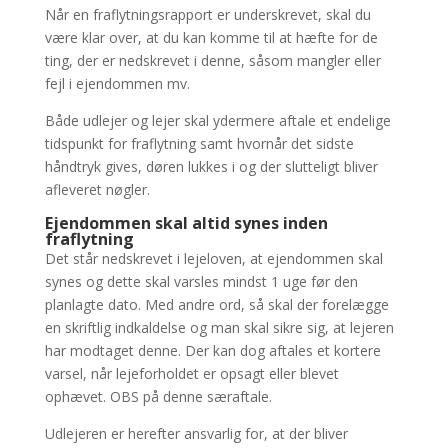
Når en fraflytningsrapport er underskrevet, skal du
være klar over, at du kan komme til at hæfte for de
ting, der er nedskrevet i denne, såsom mangler eller
fejl i ejendommen mv.
Både udlejer og lejer skal ydermere aftale et endelige
tidspunkt for fraflytning samt hvornår det sidste
håndtryk gives, døren lukkes i og der slutteligt bliver
afleveret nøgler.
Ejendommen skal altid synes inden
fraflytning
Det står nedskrevet i lejeloven, at ejendommen skal
synes og dette skal varsles mindst 1 uge før den
planlagte dato. Med andre ord, så skal der forelægge
en skriftlig indkaldelse og man skal sikre sig, at lejeren
har modtaget denne. Der kan dog aftales et kortere
varsel, når lejeforholdet er opsagt eller blevet
ophævet. OBS på denne særaftale.
Udlejeren er herefter ansvarlig for, at der bliver