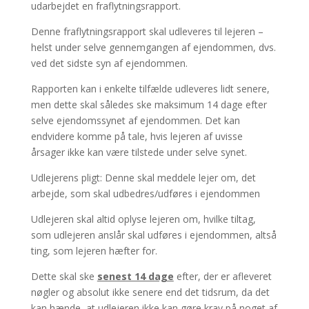
udarbejdet en fraflytningsrapport.
Denne fraflytningsrapport skal udleveres til lejeren –
helst under selve gennemgangen af ejendommen, dvs.
ved det sidste syn af ejendommen.
Rapporten kan i enkelte tilfælde udleveres lidt senere,
men dette skal således ske maksimum 14 dage efter
selve ejendomssynet af ejendommen. Det kan
endvidere komme på tale, hvis lejeren af uvisse
årsager ikke kan være tilstede under selve synet.
Udlejerens pligt: Denne skal meddele lejer om, det
arbejde, som skal udbedres/udføres i ejendommen
Udlejeren skal altid oplyse lejeren om, hvilke tiltag,
som udlejeren anslår skal udføres i ejendommen, altså
ting, som lejeren hæfter for.
Dette skal ske
senest 14 dage
efter, der er afleveret
nøgler og absolut ikke senere end det tidsrum, da det
kan hænde, at udlejeren ikke kan gøre krav på noget af