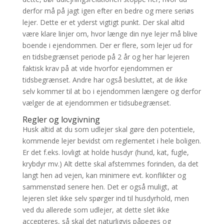
derfor må på jagt igen efter en bedre og mere seriøs
lejer. Dette er et yderst vigtigt punkt. Der skal altid
være klare linjer om, hvor længe din nye lejer må blive
boende i ejendommen. Der er flere, som lejer ud for
en tidsbegrænset periode på 2 år og her har lejeren
faktisk krav på at vide hvorfor ejendommen er
tidsbegrænset. Andre har også besluttet, at de ikke
selv kommer til at bo i ejendommen længere og derfor
vælger de at ejendommen er tidsubegrænset.
Regler og lovgivning
Husk altid at du som udlejer skal gøre den potentiele,
kommende lejer bevidst om reglementet i hele boligen.
Er det f.eks. lovligt at holde husdyr (hund, kat, fugle,
krybdyr mv.) Alt dette skal afstemmes forinden, da det
langt hen ad vejen, kan minimere evt. konflikter og
sammenstød senere hen. Det er også muligt, at
lejeren slet ikke selv spørger ind til husdyrhold, men
ved du allerede som udlejer, at dette slet ikke
accepteres, så skal det naturligvis påpeges og