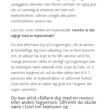
synliggøres allerede i den første samtale. En rigtig god
idé, er samtidig at indskrive det hele ind i
lejekontrakten, således undgår alle parter
misforståelser senere hen.
Læs evt. vores artikel om lejekontrakt.
Hvorfor er det
vigtigt med en lejekontrakt?
Du skal altid have styr på lovgivningen, når du ønsker
at beskæftige dig med udlejning. Der er flere historier
om, at udlejer har lejet et for lille værelse ud til for
mange personer, dette er ulovligt og lovgivningen bør
du naturligvis være bekendt med. Lejer du f.eks. en 2-
værelses lejlighed ud, må du ikke udleje den til 6-7
personer eller at lejekontrakten er udformet forkert.
Husk derfor altid at sætte dig godt ind i tingene, før
sagen opstartes.
Du kan altid rådføre dig med en revisor
eller anden fagperson, såfremt du skulle
være i tvivl om lejeloven og