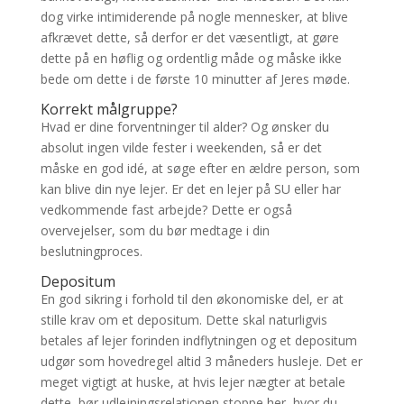
dog virke intimiderende på nogle mennesker, at blive
afkrævet dette, så derfor er det væsentligt, at gøre
dette på en høflig og ordentlig måde og måske ikke
bede om dette i de første 10 minutter af Jeres møde.
Korrekt målgruppe?
Hvad er dine forventninger til alder? Og ønsker du
absolut ingen vilde fester i weekenden, så er det
måske en god idé, at søge efter en ældre person, som
kan blive din nye lejer. Er det en lejer på SU eller har
vedkommende fast arbejde? Dette er også
overvejelser, som du bør medtage i din
beslutningproces.
Depositum
En god sikring i forhold til den økonomiske del, er at
stille krav om et depositum. Dette skal naturligvis
betales af lejer forinden indflytningen og et depositum
udgør som hovedregel altid 3 måneders husleje. Det er
meget vigtigt at huske, at hvis lejer nægter at betale
dette, bør udlejningsrelationen stoppe her, hvor du