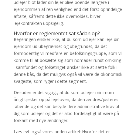
udlejer blot lader din lejer blive boende længere i
ejendommen af ren venlighed end det først oprindelige
aftalte, såfremt dette ikke overholdes, bliver
lejekontrakten uopsigelig.
Hvorfor er reglementet sat sådan op?
Regeringen ønsker ikke, at du som udlejer kan leje din
ejendom ud ubegrænset og ubegrundet, da det
formodentlig vil medføre en befolkningsgruppe, som vil
komme til at bosætte sig som nomader rundt omkring
i samfundet og folketinget ønsker ikke at sætte folk i
denne bås, da det muligvis også vil være de økonomisk
svageste, som ryger i dette segment.
Desuden er det vigtigt, at du som udlejer minimum
årligt tjekker op på lejeloven, da den ændres/justeres
løbende og det kan betyde flere administrative krav til
dig som udlejer og det er altid fordelagtigt at være på
forkant med nye ændringer.
Læs evt. også vores anden artikel: Hvorfor det er