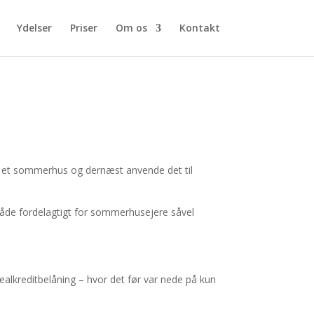
Ydelser
Priser
Om os
Kontakt
af et sommerhus og dernæst anvende det til
 både fordelagtigt for sommerhusejere såvel
alkreditbelåning – hvor det før var nede på kun