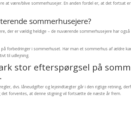
igere at være/blive sommerhusejer. En anden fordel er, at det fortsat 
isterende sommerhusejere?
købere, der er vældig heldige – de nuværende sommerhusejere har og
 på forbedringer i sommerhuset. Har man et sommerhus af ældre kara
t til udlejning.
ark stor efterspørgsel på som
.
gler, dvs. låneudgifter og lejeindtægter går i den rigtige retning, d
det forventes, at denne stigning vil fortsætte de næste år frem.