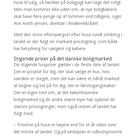
huse til salg, så familier på boligjagt kan tage det roligt.
Men man kommer ikke uden om, at nye boligkøbere
skal have flere penge op af lommen end tidligere, siger
Ane Arnth Jensen, direktør i Realkreditrådet.
Med den store efterspørgsel efter huse rundt omkring i
landet er der fulgt en markant prisstigning, som både
har betydning for sælgere og købere.
Stigende priser på det danske boligmarked
De stigende huspriser gælder i de fleste dele af landet.
Det er positivt for dig, der skal sælge et hus, hvis
værdien er steget, men det kan være et hårdt marked
at begive sig ind på for dig, der er førstegangskøber.
Der er ingen tvivl om, at det københavnske
boligmarked og de andre større byer har oplevet de
største prisstigninger, men også resten af landet har
fulgt med.
– Priserne på huse er højere end for et år siden over
det meste af landet. Og på landsplan er udbudspriserne