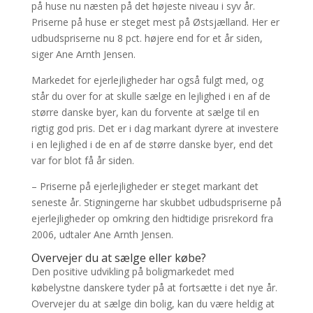
på huse nu næsten på det højeste niveau i syv år.
Priserne på huse er steget mest på Østsjælland. Her er
udbudspriserne nu 8 pct. højere end for et år siden,
siger Ane Arnth Jensen.
Markedet for ejerlejligheder har også fulgt med, og
står du over for at skulle sælge en lejlighed i en af de
større danske byer, kan du forvente at sælge til en
rigtig god pris. Det er i dag markant dyrere at investere
i en lejlighed i de en af de større danske byer, end det
var for blot få år siden.
– Priserne på ejerlejligheder er steget markant det
seneste år. Stigningerne har skubbet udbudspriserne på
ejerlejligheder op omkring den hidtidige prisrekord fra
2006, udtaler Ane Arnth Jensen.
Overvejer du at sælge eller købe?
Den positive udvikling på boligmarkedet med
købelystne danskere tyder på at fortsætte i det nye år.
Overvejer du at sælge din bolig, kan du være heldig at