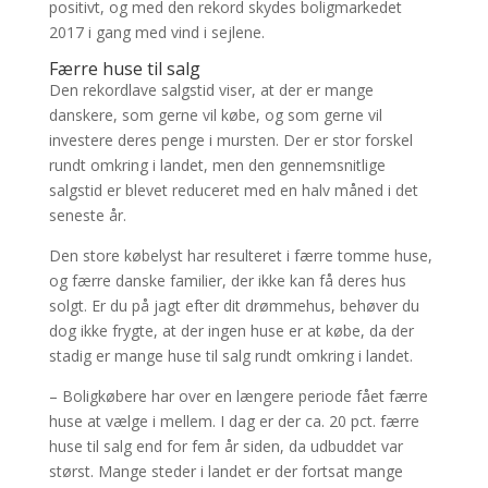
positivt, og med den rekord skydes boligmarkedet
2017 i gang med vind i sejlene.
Færre huse til salg
Den rekordlave salgstid viser, at der er mange
danskere, som gerne vil købe, og som gerne vil
investere deres penge i mursten. Der er stor forskel
rundt omkring i landet, men den gennemsnitlige
salgstid er blevet reduceret med en halv måned i det
seneste år.
Den store købelyst har resulteret i færre tomme huse,
og færre danske familier, der ikke kan få deres hus
solgt. Er du på jagt efter dit drømmehus, behøver du
dog ikke frygte, at der ingen huse er at købe, da der
stadig er mange huse til salg rundt omkring i landet.
– Boligkøbere har over en længere periode fået færre
huse at vælge i mellem. I dag er der ca. 20 pct. færre
huse til salg end for fem år siden, da udbuddet var
størst. Mange steder i landet er der fortsat mange