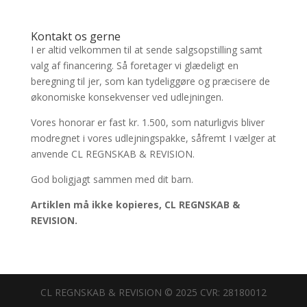
Kontakt os gerne
I er altid velkommen til at sende salgsopstilling samt
valg af financering. Så foretager vi glædeligt en
beregning til jer, som kan tydeliggøre og præcisere de
økonomiske konsekvenser ved udlejningen.
Vores honorar er fast kr. 1.500, som naturligvis bliver
modregnet i vores udlejningspakke, såfremt I vælger at
anvende CL REGNSKAB & REVISION.
God boligjagt sammen med dit barn.
Artiklen må ikke kopieres, CL REGNSKAB &
REVISION.
CL REGNSKAB & REVISION © 2025 CVR: 28180012