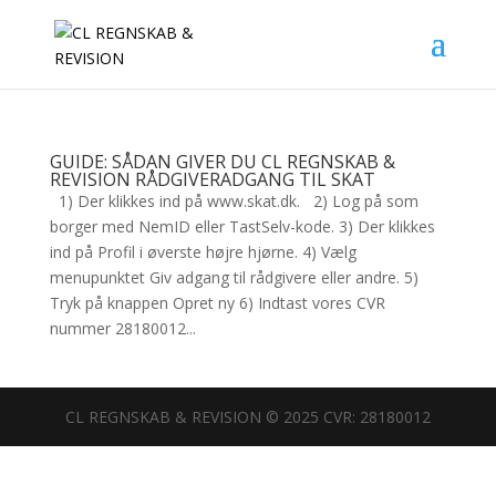
GUIDE: SÅDAN GIVER DU CL REGNSKAB &
REVISION RÅDGIVERADGANG TIL SKAT
1) Der klikkes ind på www.skat.dk. 2) Log på som
borger med NemID eller TastSelv-kode. 3) Der klikkes
ind på Profil i øverste højre hjørne. 4) Vælg
menupunktet Giv adgang til rådgivere eller andre. 5)
Tryk på knappen Opret ny 6) Indtast vores CVR
nummer 28180012...
CL REGNSKAB & REVISION © 2025 CVR: 28180012