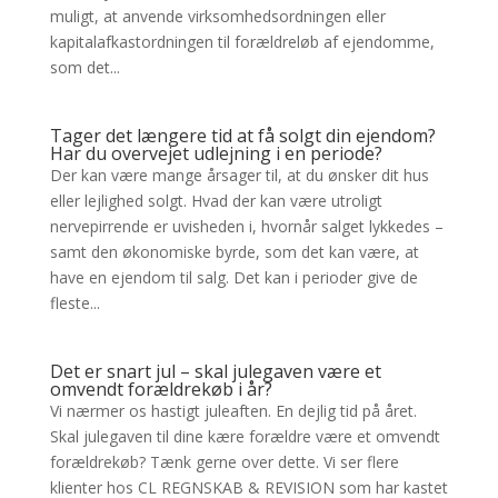
muligt, at anvende virksomhedsordningen eller
kapitalafkastordningen til forældreløb af ejendomme,
som det...
Tager det længere tid at få solgt din ejendom?
Har du overvejet udlejning i en periode?
Der kan være mange årsager til, at du ønsker dit hus
eller lejlighed solgt. Hvad der kan være utroligt
nervepirrende er uvisheden i, hvornår salget lykkedes –
samt den økonomiske byrde, som det kan være, at
have en ejendom til salg. Det kan i perioder give de
fleste...
Det er snart jul – skal julegaven være et
omvendt forældrekøb i år?
Vi nærmer os hastigt juleaften. En dejlig tid på året.
Skal julegaven til dine kære forældre være et omvendt
forældrekøb? Tænk gerne over dette. Vi ser flere
klienter hos CL REGNSKAB & REVISION som har kastet